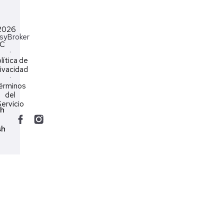
2026
syBroker
LC
·
lítica de
ivacidad
·
érminos
del
ervicio
ch
sh