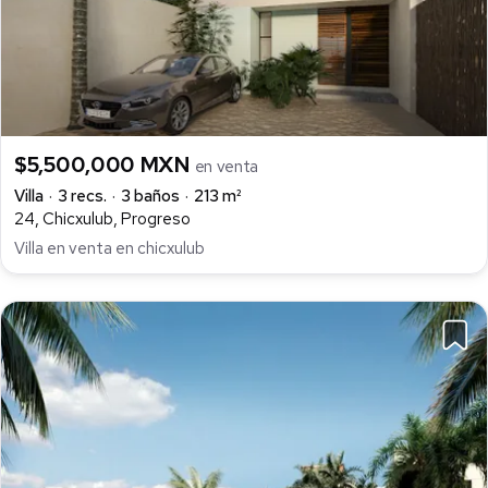
$5,500,000 MXN
en venta
Villa
3 recs.
3 baños
213 m²
24, Chicxulub, Progreso
Villa en venta en chicxulub