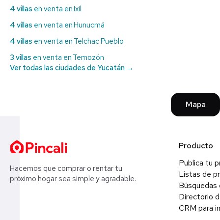
4 villas
en venta en Ixil
4 villas
en venta en Hunucmá
4 villas
en venta en Telchac Pueblo
3 villas
en venta en Temozón
Ver todas las ciudades de Yucatán →
Mapa
Producto
Publica tu 
Hacemos que comprar o rentar tu
Listas de p
próximo hogar sea simple y agradable.
Búsquedas 
Directorio d
CRM para in