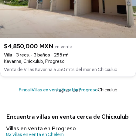
$4,850,000 MXN
en venta
Villa
3 recs.
3 baños
295 m²
Kavanna, Chicxulub, Progreso
Venta de Villas Kavanna a 350 mts del mar en Chicxulub
Pincali
Villas en venta
Yucatán
Progreso
Chicxulub
Página 1 de 1
Encuentra villas en venta cerca de Chicxulub
Villas en venta en Progreso
82 villas
en venta en Chelem