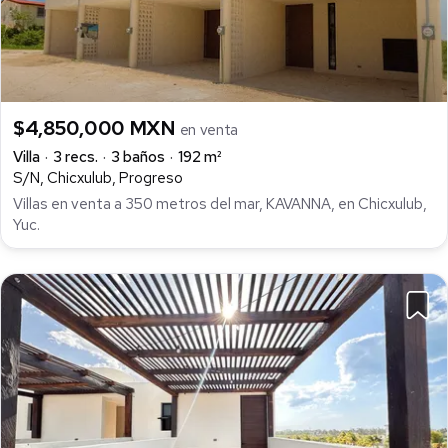
$4,850,000 MXN
en venta
Villa
3 recs.
3 baños
192 m²
S/N, Chicxulub, Progreso
Villas en venta a 350 metros del mar, KAVANNA, en Chicxulub,
Yuc.