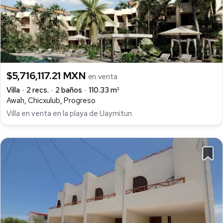
$5,716,117.21 MXN
en venta
Villa
2 recs.
2 baños
110.33 m²
Awah, Chicxulub, Progreso
Villa en venta en la playa de Uaymitun