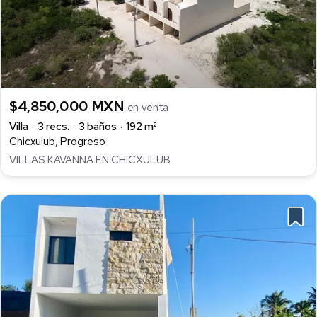
$4,850,000 MXN
en venta
Villa
3 recs.
3 baños
192 m²
Chicxulub, Progreso
VILLAS KAVANNA EN CHICXULUB