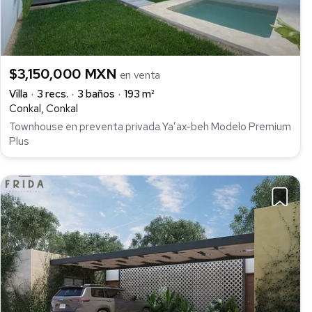
$3,150,000 MXN
en venta
Villa
3 recs.
3 baños
193 m²
Conkal, Conkal
Townhouse en preventa privada Ya’ax-beh Modelo Premium
Plus