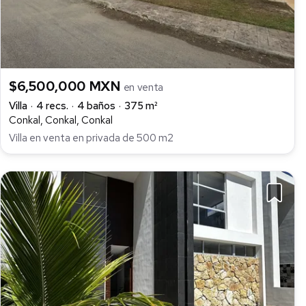
$6,500,000 MXN
en venta
Villa
4 recs.
4 baños
375 m²
Conkal, Conkal, Conkal
Villa en venta en privada de 500 m2