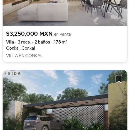
$3,250,000 MXN
en venta
Villa
3 recs.
2 baños
178 m²
Conkal, Conkal
VILLA EN CONKAL