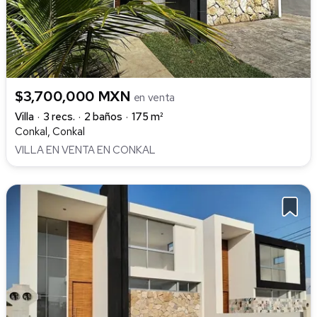
$3,700,000 MXN
en venta
Villa
3 recs.
2 baños
175 m²
Conkal, Conkal
VILLA EN VENTA EN CONKAL