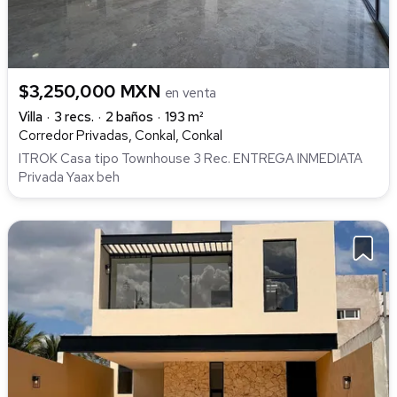
$3,250,000 MXN
en venta
Villa
3 recs.
2 baños
193 m²
Corredor Privadas, Conkal, Conkal
ITROK Casa tipo Townhouse 3 Rec. ENTREGA INMEDIATA
Privada Yaax beh