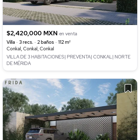
$2,420,000 MXN
en venta
Villa
3 recs.
2 baños
112 m²
Conkal, Conkal, Conkal
VILLA DE 3 HABITACIONES| PREVENTA| CONKAL| NORTE
DE MÉRIDA