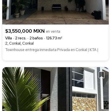
$3,550,000 MXN
en venta
Villa
2 recs.
2 baños
126.73 m²
2, Conkal, Conkal
Townhouse entrega inmediata Privada en Conkal | KTA |