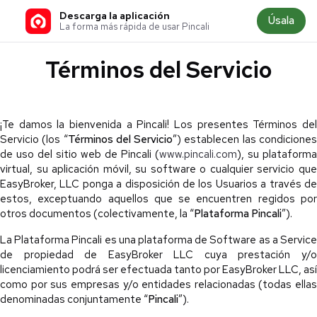
Descarga la aplicación
Úsala
La forma más rápida de usar Pincali
Términos del Servicio
¡Te damos la bienvenida a Pincali! Los presentes Términos del
Servicio (los “
Términos del Servicio
”) establecen las condicione
de uso del sitio web de Pincali (
www.pincali.com
), su plataforma
virtual, su aplicación móvil, su software o cualquier servicio que
EasyBroker, LLC ponga a disposición de los Usuarios a través de
estos, exceptuando aquellos que se encuentren regidos por
otros documentos (colectivamente, la “
Plataforma Pincali
”).
La Plataforma Pincali es una plataforma de Software as a Service
de propiedad de EasyBroker LLC cuya prestación y/o
licenciamiento podrá ser efectuada tanto por EasyBroker LLC, así
como por sus empresas y/o entidades relacionadas (todas ellas
denominadas conjuntamente “
Pincali
”).