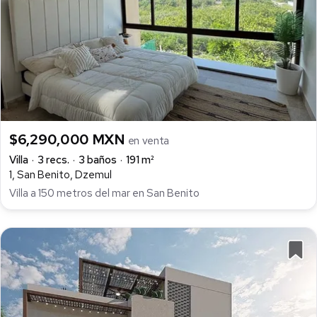
$6,290,000 MXN
en venta
Villa
3 recs.
3 baños
191 m²
1, San Benito, Dzemul
Villa a 150 metros del mar en San Benito