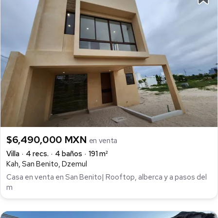
$6,490,000 MXN
en venta
Villa
4 recs.
4 baños
191 m²
Kah, San Benito, Dzemul
Casa en venta en San Benito| Rooftop, alberca y a pasos del
m