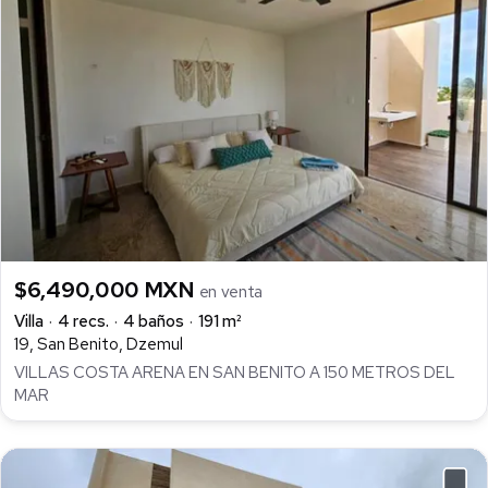
$6,490,000 MXN
en venta
Villa
4 recs.
4 baños
191 m²
19, San Benito, Dzemul
VILLAS COSTA ARENA EN SAN BENITO A 150 METROS DEL
MAR