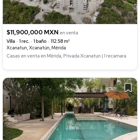
$11,900,000 MXN
en venta
Villa
1 rec.
1 baño
112.58 m²
Xcanatun, Xcanatún, Mérida
Casas en venta en Mérida, Privada Xcanatun | 1 recamara