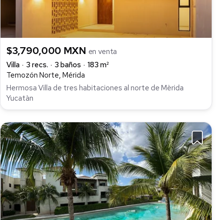
$3,790,000 MXN
en venta
Villa
3 recs.
3 baños
183 m²
Temozón Norte, Mérida
Hermosa Villa de tres habitaciones al norte de Mèrida
Yucatàn