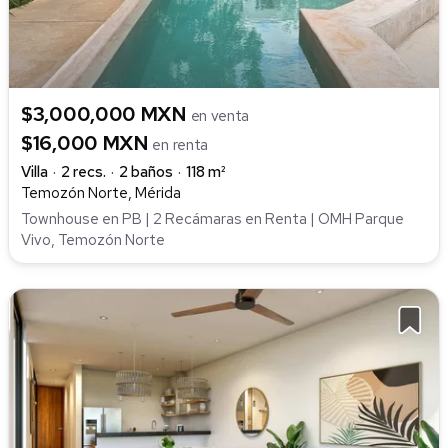
$3,000,000 MXN
en venta
$16,000 MXN
en renta
Villa
2 recs.
2 baños
118 m²
Temozón Norte, Mérida
Townhouse en PB | 2 Recámaras en Renta | OMH Parque
Vivo, Temozón Norte