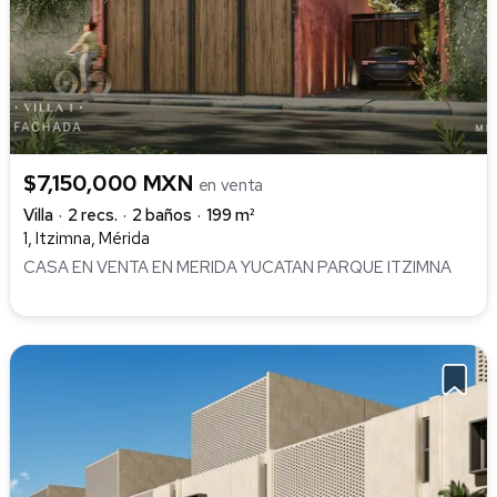
$7,150,000 MXN
en venta
Villa
2 recs.
2 baños
199 m²
1, Itzimna, Mérida
CASA EN VENTA EN MERIDA YUCATAN PARQUE ITZIMNA