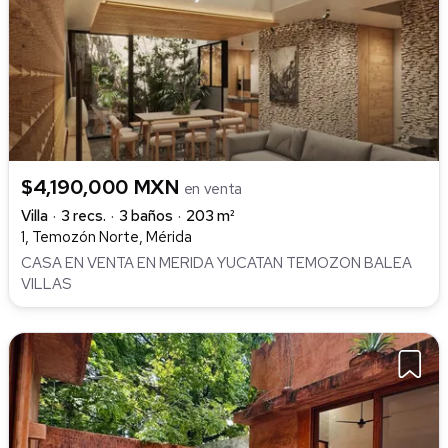
$4,190,000 MXN
en venta
Villa
3 recs.
3 baños
203 m²
1, Temozón Norte, Mérida
CASA EN VENTA EN MERIDA YUCATAN TEMOZON BALEA
VILLAS