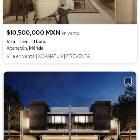
$10,500,000 MXN
en venta
Villa
1 rec.
1 baño
Xcanatún, Mérida
Villa en venta | XCANATUN | PREVENTA