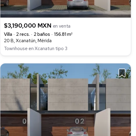
$3,190,000 MXN
en venta
Villa
2 recs.
2 baños
156.81 m²
20 B, Xcanatún, Mérida
Townhouse en Xcanatun tipo 3