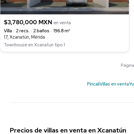
$3,780,000 MXN
en venta
Villa
2 recs.
2 baños
196.8 m²
17, Xcanatún, Mérida
Townhouse en Xcanatun tipo 1
Página 
Pincali
Villas en venta
Yu
Precios de villas en venta en Xcanatún