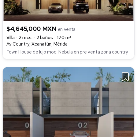
$4,645,000 MXN
en venta
Villa
2 recs.
2 baños
170 m²
Av Country, Xcanatún, Mérida
Town House de lujo mod. Nebula en pre venta zona country