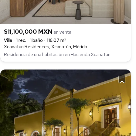
$11,100,000 MXN
en venta
Villa
1 rec.
1 baño
116.07 m²
Xcanatun Residences, Xcanatún, Mérida
Residencia de una habitación en Hacienda Xcanatun