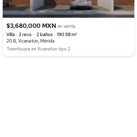
$3,680,000 MXN
en venta
Villa
2 recs.
2 baños
190.58 m²
20 B, Xcanatún, Mérida
Townhouse en Xcanatun tipo 2