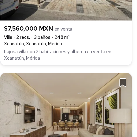
$7,560,000 MXN
en venta
Villa
2 recs.
3 baños
248 m²
Xcanatún, Xcanatún, Mérida
Lujosa villa con 2 habitaciones y alberca en venta en
Xcanatún, Mérida