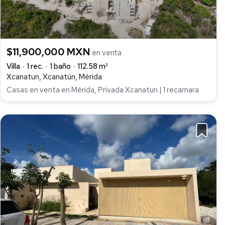
$11,900,000 MXN
en venta
Villa
1 rec.
1 baño
112.58 m²
Xcanatun, Xcanatún, Mérida
Casas en venta en Mérida, Privada Xcanatun | 1 recamara