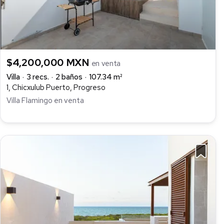
$4,200,000 MXN
en venta
Villa
3 recs.
2 baños
107.34 m²
1, Chicxulub Puerto, Progreso
Villa Flamingo en venta