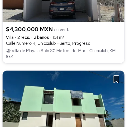
$4,300,000 MXN
en venta
Villa
2 recs.
2 baños
151 m²
Calle Numero 4, Chicxulub Puerto, Progreso
🏖️ Villa de Playa a Solo 80 Metros del Mar – Chicxulub, KM
10.4