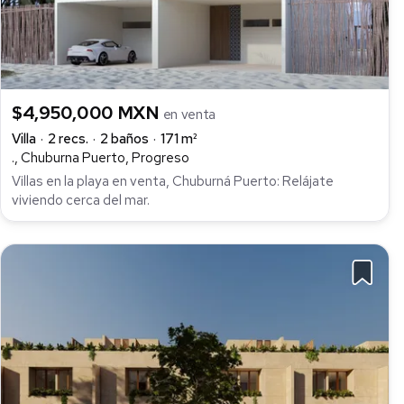
$4,950,000 MXN
en venta
Villa
2 recs.
2 baños
171 m²
., Chuburna Puerto, Progreso
Villas en la playa en venta, Chuburná Puerto: Relájate
viviendo cerca del mar.