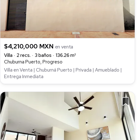
$4,210,000 MXN
en venta
Villa
2 recs.
3 baños
136.26 m²
Chuburna Puerto, Progreso
Villa en Venta | Chuburná Puerto | Privada | Amueblado |
Entrega Inmediata