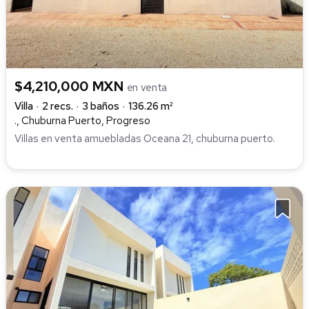
$4,210,000 MXN
en venta
Villa
2 recs.
3 baños
136.26 m²
., Chuburna Puerto, Progreso
Villas en venta amuebladas Oceana 21, chuburna puerto.