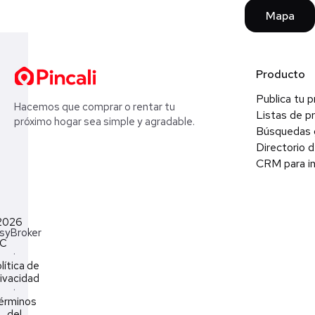
Mapa
Producto
Publica tu 
Hacemos que comprar o rentar tu
Listas de p
próximo hogar sea simple y agradable.
Búsquedas 
Directorio d
CRM para in
2026
syBroker
LC
·
lítica de
ivacidad
·
érminos
del