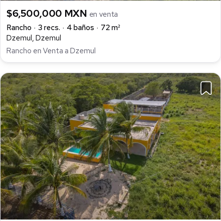
$6,500,000 MXN
en venta
Rancho
3 recs.
4 baños
72 m²
Dzemul, Dzemul
Rancho en Venta a Dzemul