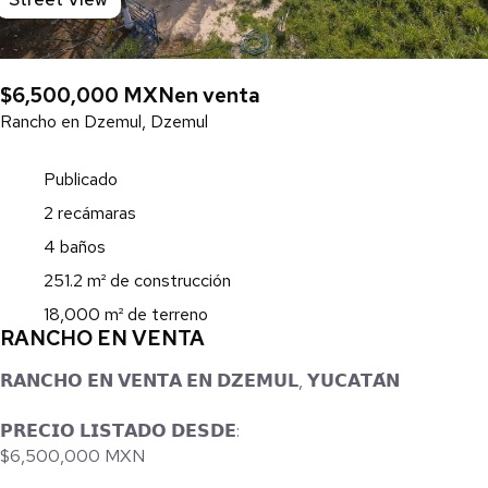
$6,500,000 MXN
en venta
Rancho en Dzemul, Dzemul
Publicado
2 recámaras
4 baños
251.2 m² de construcción
18,000 m² de terreno
RANCHO EN VENTA
𝗥𝗔𝗡𝗖𝗛𝗢 𝗘𝗡 𝗩𝗘𝗡𝗧𝗔 𝗘𝗡 𝗗𝗭𝗘𝗠𝗨𝗟, 𝗬𝗨𝗖𝗔𝗧𝗔́𝗡
𝗣𝗥𝗘𝗖𝗜𝗢 𝗟𝗜𝗦𝗧𝗔𝗗𝗢 𝗗𝗘𝗦𝗗𝗘:
$6,500,000 MXN