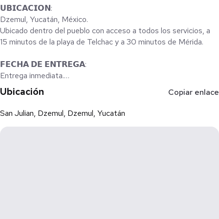
𝗨𝗕𝗜𝗖𝗔𝗖𝗜𝗢𝗡:
Dzemul, Yucatán, México.
Ubicado dentro del pueblo con acceso a todos los servicios, a
15 minutos de la playa de Telchac y a 30 minutos de Mérida.
𝗙𝗘𝗖𝗛𝗔 𝗗𝗘 𝗘𝗡𝗧𝗥𝗘𝗚𝗔:
Entrega inmediata.
Ubicación
Copiar enlace
𝗖𝗔𝗥𝗔𝗖𝗧𝗘𝗥𝗜𝗦𝗧𝗜𝗖𝗔𝗦 𝗚𝗘𝗡𝗘𝗥𝗔𝗟𝗘𝗦:
Rancho en operación ideal para actividades ganaderas o de
San Julian, Dzemul, Dzemul, Yucatán
descanso, con infraestructura completa, amplias áreas,
equipamiento funcional y conectividad moderna.
𝗗𝗜𝗦𝗧𝗥𝗜𝗕𝗨𝗖𝗜𝗢𝗡:
Área habitacional
2 habitaciones con aire acondicionado (una con terraza)
2 baños completos (uno en cada habitación)
Sala, comedor y cocineta con aire acondicionado