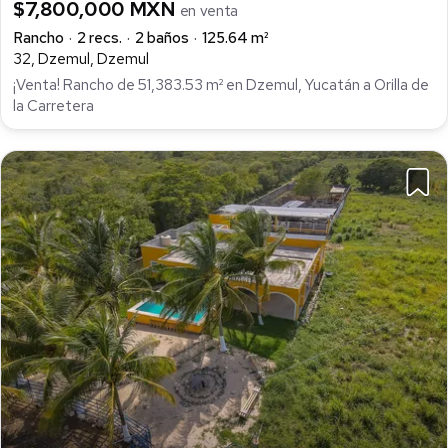
$7,800,000 MXN
en venta
Rancho
2 recs.
2 baños
125.64 m²
32, Dzemul, Dzemul
¡Venta! Rancho de 51,383.53 m² en Dzemul, Yucatán a Orilla de
la Carretera