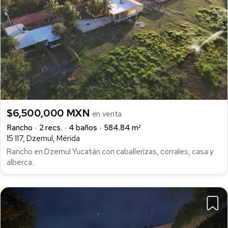
$6,500,000 MXN
en venta
Rancho
2 recs.
4 baños
584.84 m²
15 117, Dzemul, Mérida
Rancho en Dzemul Yucatán con caballerizas, corrales, casa y
alberca.