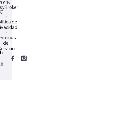
2026
syBroker
LC
·
lítica de
ivacidad
·
érminos
del
ervicio
ch
sh