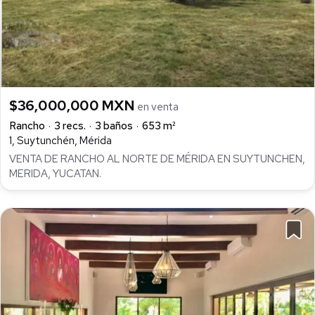
$36,000,000 MXN
en venta
Rancho
3 recs.
3 baños
653 m²
1, Suytunchén, Mérida
VENTA DE RANCHO AL NORTE DE MÉRIDA EN SUYTUNCHEN,
MERIDA, YUCATAN.