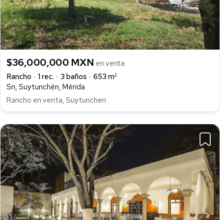
$36,000,000 MXN
en venta
Rancho
1 rec.
3 baños
653 m²
Sn, Suytunchén, Mérida
Rancho en venta, Suytunchen