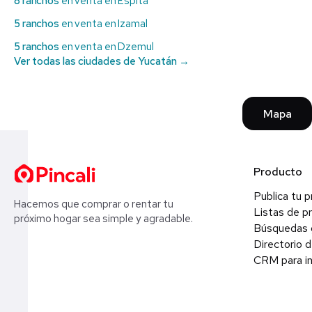
8 ranchos
en venta en Espita
5 ranchos
en venta en Izamal
5 ranchos
en venta en Dzemul
Ver todas las ciudades de Yucatán →
Mapa
Producto
Publica tu 
Hacemos que comprar o rentar tu
Listas de p
próximo hogar sea simple y agradable.
Búsquedas 
Directorio d
CRM para in