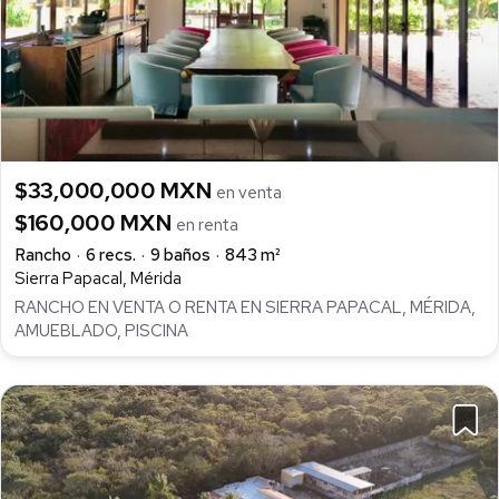
$33,000,000 MXN
en venta
$160,000 MXN
en renta
Rancho
6 recs.
9 baños
843 m²
Sierra Papacal, Mérida
RANCHO EN VENTA O RENTA EN SIERRA PAPACAL, MÉRIDA,
AMUEBLADO, PISCINA