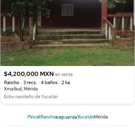
$4,200,000 MXN
en venta
Rancho
3 recs.
4 baños
2 ha
Xmatkuil, Mérida
Búho navideño de Yucatán
Pincali
Ranchos en venta
Yucatán
Mérida
Página 1 de 1