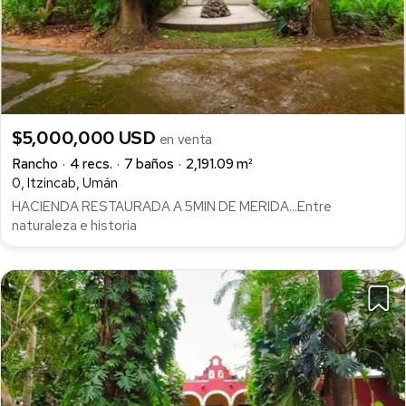
$5,000,000 USD
en venta
Rancho
4 recs.
7 baños
2,191.09 m²
0, Itzincab, Umán
HACIENDA RESTAURADA A 5MIN DE MERIDA...Entre
naturaleza e historia