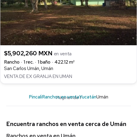
$5,902,260 MXN
en venta
Rancho
1 rec.
1 baño
422.12 m²
San Carlos Umán, Umán
VENTA DE EX GRANJA EN UMAN
Pincali
Ranchos en venta
Yucatán
Umán
Página 1 de 1
Encuentra ranchos en venta cerca de Umán
Ranchos en venta en Umán