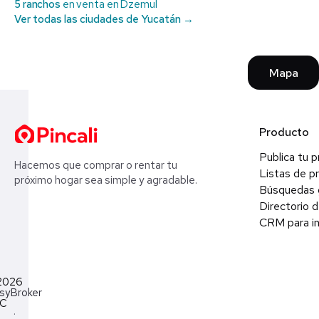
5 ranchos
en venta en Dzemul
Ver todas las ciudades de Yucatán →
Mapa
Producto
Publica tu 
Hacemos que comprar o rentar tu
Listas de p
próximo hogar sea simple y agradable.
Búsquedas 
Directorio d
CRM para in
2026
syBroker
LC
·