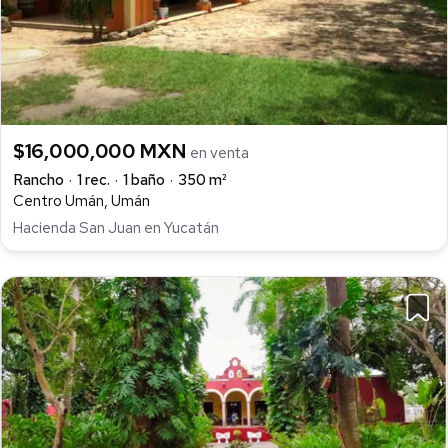
$16,000,000 MXN
en venta
Rancho
1 rec.
1 baño
350 m²
Centro Umán, Umán
Hacienda San Juan en Yucatán