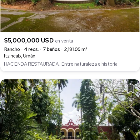
$5,000,000 USD
en venta
Rancho
4 recs.
7 baños
2,191.09 m²
Itzincab, Umán
HACIENDA RESTAURADA...Entre naturaleza e historia