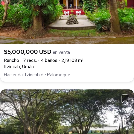
$5,000,000 USD
en venta
Rancho
7 recs.
4 baños
2,191.09 m²
Itzincab, Umán
Hacienda Itzincab de Palomeque