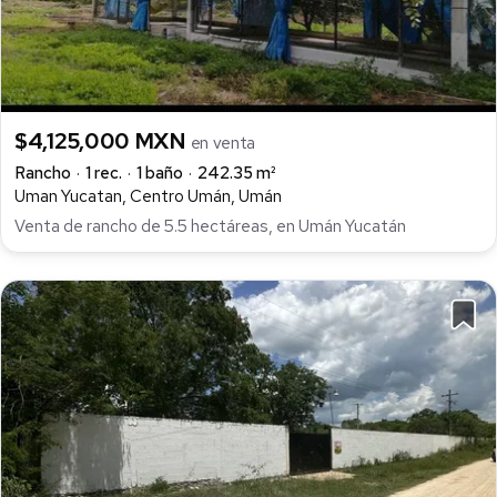
$4,125,000 MXN
en venta
Rancho
1 rec.
1 baño
242.35 m²
Uman Yucatan, Centro Umán, Umán
Venta de rancho de 5.5 hectáreas, en Umán Yucatán