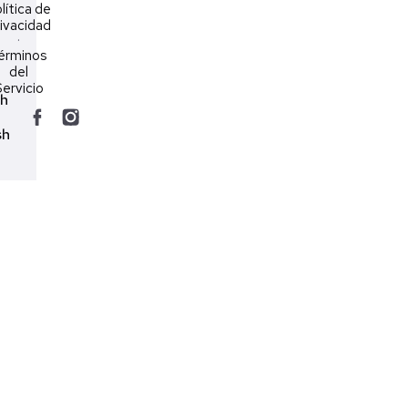
lítica de
ivacidad
·
érminos
del
ervicio
ch
sh