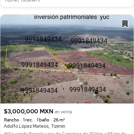
$3,000,000 MXN
en venta
Rancho
1 rec.
1 baño
26 m²
Adolfo López Mateos, Tizimín