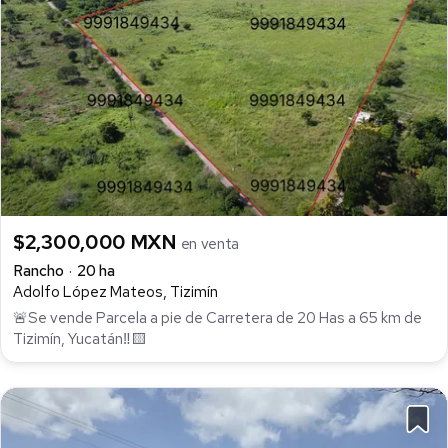
$2,300,000 MXN
en venta
Rancho
20 ha
Adolfo López Mateos, Tizimín
🚨Se vende Parcela a pie de Carretera de 20 Has a 65 km de
Tizimín, Yucatán‼🟨