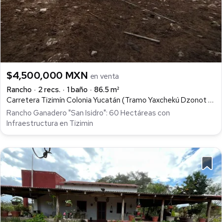
$4,500,000 MXN
en venta
Rancho
2 recs.
1 baño
86.5 m²
Carretera Tizimín Colonia Yucatán (Tramo Yaxchekú Dzonot Aké) Km 35, Dzonot Ake, Tizimín
Rancho Ganadero "San Isidro": 60 Hectáreas con
Infraestructura en Tizimin