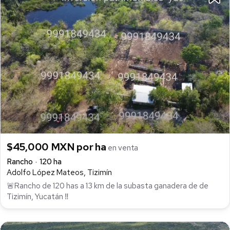
$45,000 MXN por ha
en venta
Rancho
120 ha
Adolfo López Mateos, Tizimín
🚨Rancho de 120 has a 13 km de la subasta ganadera de de
Tizimín, Yucatán ‼