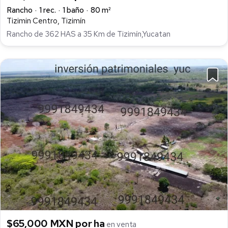
Rancho
1 rec.
1 baño
80 m²
Tizimin Centro, Tizimín
Rancho de 362 HAS a 35 Km de Tizimín,Yucatan
$65,000 MXN por ha
en venta