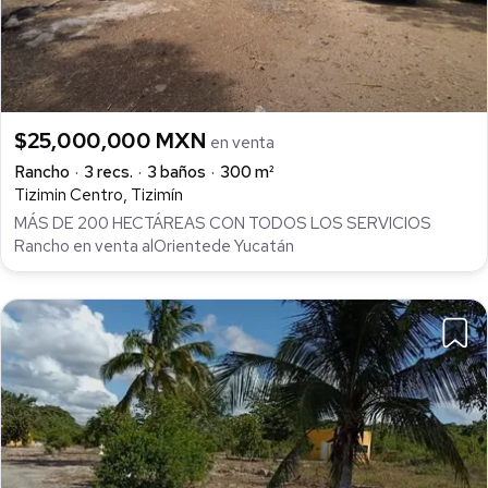
$25,000,000 MXN
en venta
Rancho
3 recs.
3 baños
300 m²
Tizimin Centro, Tizimín
MÁS DE 200 HECTÁREAS CON TODOS LOS SERVICIOS
Rancho en venta alOrientede Yucatán