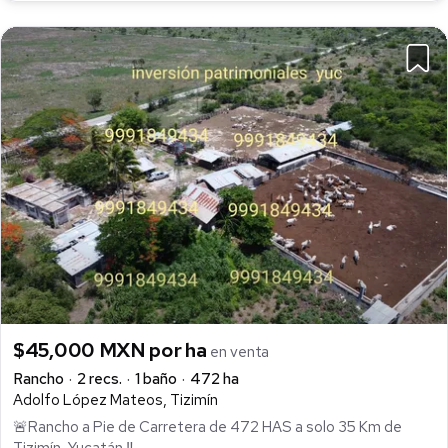
$45,000 MXN por ha
en venta
Rancho
2 recs.
1 baño
472 ha
Adolfo López Mateos, Tizimín
🚨Rancho a Pie de Carretera de 472 HAS a solo 35 Km de
Tizimín, Yucatán ‼