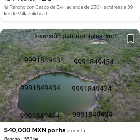
🚨 Rancho con Casco de Ex-Hacienda de 250 Hectáreas a 39
km de Valladolid y a 1
$40,000 MXN por ha
en venta
Rancho
553 ha