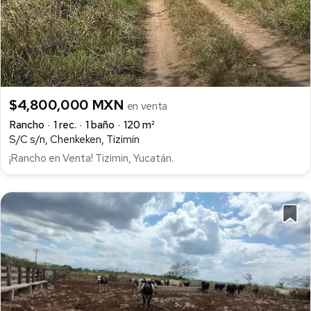
$4,800,000 MXN
en venta
Rancho
1 rec.
1 baño
120 m²
S/C s/n, Chenkeken, Tizimín
¡Rancho en Venta! Tizimin, Yucatán.