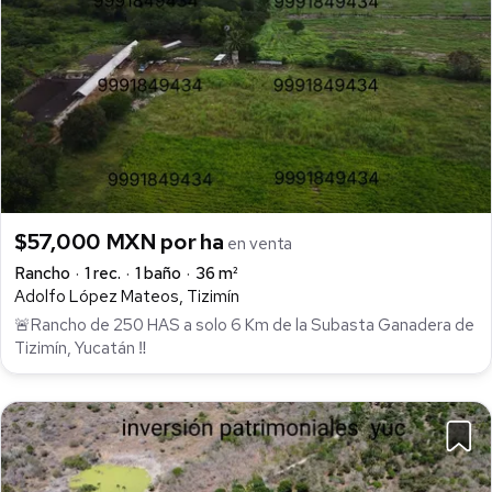
$57,000 MXN por ha
en venta
Rancho
1 rec.
1 baño
36 m²
Adolfo López Mateos, Tizimín
🚨Rancho de 250 HAS a solo 6 Km de la Subasta Ganadera de
Tizimín, Yucatán ‼