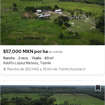
$57,000 MXN por ha
en venta
Rancho
2 recs.
1 baño
60 m²
Adolfo López Mateos, Tizimín
🚨 Rancho de 362 HAS a 35 Km de Tizimín,Yucatan ‼