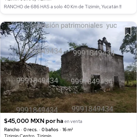
RANCHO de 686 HAS a solo 40 Km de Tizimín, Yucatán ‼
$45,000 MXN por ha
en venta
Rancho
0 recs.
0 baños
16 m²
Tizimin Centro, Tizimín