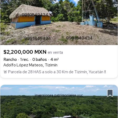
$2,200,000 MXN
en venta
Rancho
1 rec.
0 baños
4 m²
Adolfo López Mateos, Tizimín
🚨 Parcela de 28 HAS a solo a 30 Km de Tizimín, Yucatán ‼