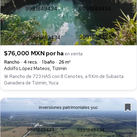
$76,000 MXN por ha
en venta
Rancho
4 recs.
1 baño
26 m²
Adolfo López Mateos, Tizimín
🚨 Rancho de 723 HAS con 8 Cenotes, a 11 Km de Subasta
Ganadera de Tizimín, Yuca