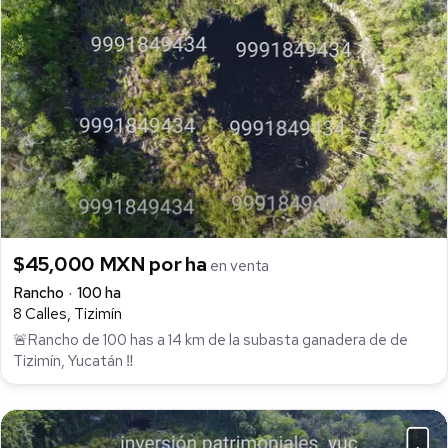
$45,000 MXN por ha
en venta
Rancho
100 ha
8 Calles, Tizimín
🚨Rancho de 100 has a 14 km de la subasta ganadera de de
Tizimín, Yucatán ‼