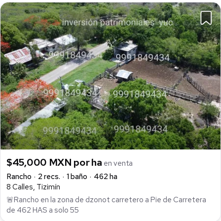
$45,000 MXN por ha
en venta
Rancho
2 recs.
1 baño
462 ha
8 Calles, Tizimín
🚨Rancho en la zona de dzonot carretero a Pie de Carretera
de 462 HAS a solo 55