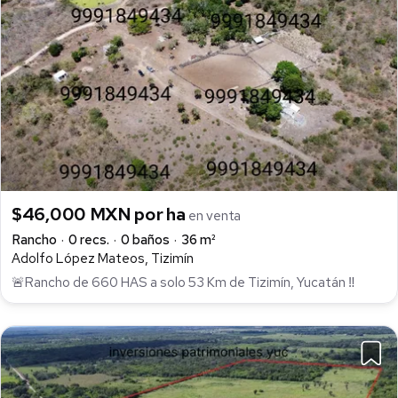
$46,000 MXN por ha
en venta
Rancho
0 recs.
0 baños
36 m²
Adolfo López Mateos, Tizimín
🚨Rancho de 660 HAS a solo 53 Km de Tizimín, Yucatán ‼