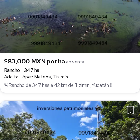
$80,000 MXN por ha
en venta
Rancho
347 ha
Adolfo López Mateos, Tizimín
🚨Rancho de 347 has a 42 km de Tizimín, Yucatán ‼