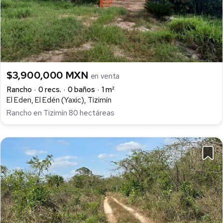
$3,900,000 MXN
en venta
Rancho
0 recs.
0 baños
1 m²
El Eden, El Edén (Yaxic), Tizimín
Rancho en Tizimín 80 hectáreas