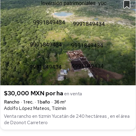
$30,000 MXN por ha
en venta
Rancho
1 rec.
1 baño
36 m²
Adolfo López Mateos, Tizimín
Venta rancho en tizmin Yucatán de 240 hectáreas , en el área
de Dzonot Carretero