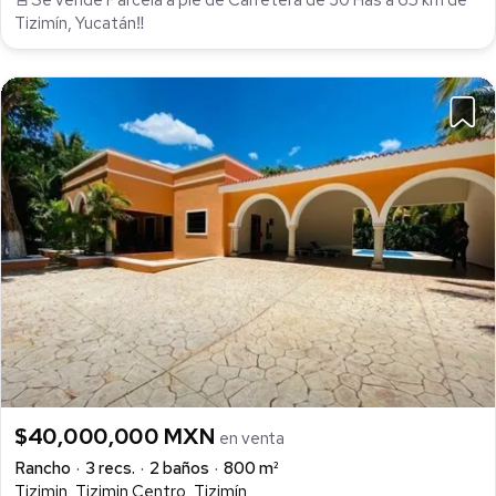
🚨Se vende Parcela a pie de Carretera de 30 Has a 65 km de
Tizimín, Yucatán‼
$40,000,000 MXN
en venta
Rancho
3 recs.
2 baños
800 m²
Tizimin, Tizimin Centro, Tizimín