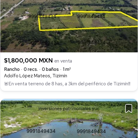
$1,800,000 MXN
en venta
Rancho
0 recs.
0 baños
1 m²
Adolfo López Mateos, Tizimín
🚨En venta terreno de 8 has, a 3km del periférico de Tizimín‼