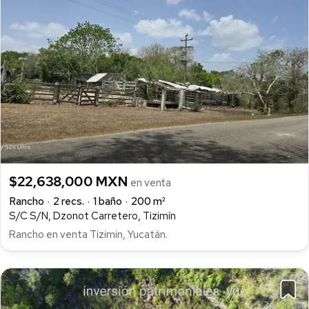
$22,638,000 MXN
en venta
Rancho
2 recs.
1 baño
200 m²
S/C S/N, Dzonot Carretero, Tizimín
Rancho en venta Tizimin, Yucatán.