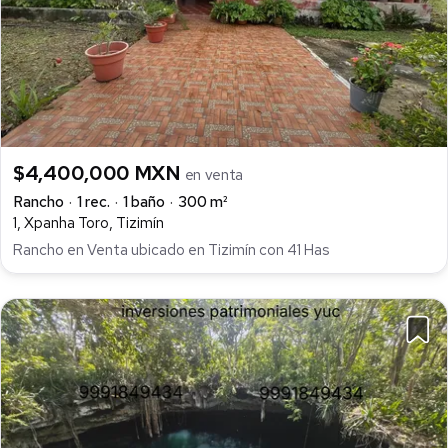
$4,400,000 MXN
en venta
Rancho
1 rec.
1 baño
300 m²
1, Xpanha Toro, Tizimín
Rancho en Venta ubicado en Tizimín con 41 Has