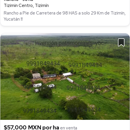
Tizimin Centro, Tizimín
Rancho a Pie de Carretera de 98 HAS a solo 29 Km de Tizimín,
Yucatán ‼
$57,000 MXN por ha
en venta