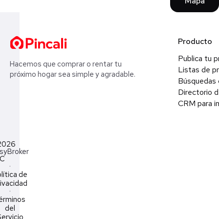
Mapa
Producto
Publica tu 
Hacemos que comprar o rentar tu
Listas de p
próximo hogar sea simple y agradable.
Búsquedas 
Directorio d
CRM para in
2026
syBroker
LC
·
lítica de
ivacidad
·
érminos
del
ervicio