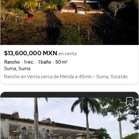
$13,600,000 MXN
en venta
Rancho
1 rec.
1 baño
50 m²
Suma, Suma
Rancho en Venta cerca de Mérida a 45min – Suma, Yucatán.