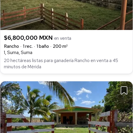
$6,800,000 MXN
en venta
Rancho
1 rec.
1 baño
200 m²
1, Suma, Suma
20 hectáreas listas para ganadería Rancho en venta a 45
minutos de Mérida