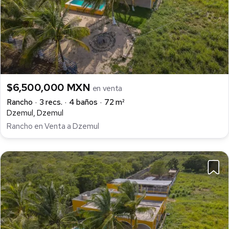
$6,500,000 MXN
en venta
Rancho
3 recs.
4 baños
72 m²
Dzemul, Dzemul
Rancho en Venta a Dzemul