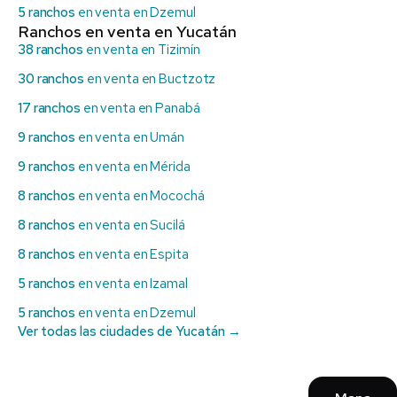
5 ranchos
en venta en Dzemul
Ranchos en venta en Yucatán
38 ranchos
en venta en Tizimín
30 ranchos
en venta en Buctzotz
17 ranchos
en venta en Panabá
9 ranchos
en venta en Umán
9 ranchos
en venta en Mérida
8 ranchos
en venta en Mocochá
8 ranchos
en venta en Sucilá
8 ranchos
en venta en Espita
5 ranchos
en venta en Izamal
5 ranchos
en venta en Dzemul
Ver todas las ciudades de Yucatán →