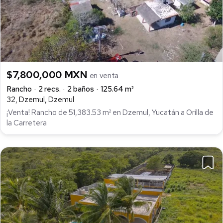
$7,800,000 MXN
en venta
Rancho
2 recs.
2 baños
125.64 m²
32, Dzemul, Dzemul
¡Venta! Rancho de 51,383.53 m² en Dzemul, Yucatán a Orilla de
la Carretera