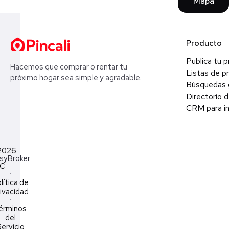
Mapa
Producto
Publica tu 
Hacemos que comprar o rentar tu
Listas de p
próximo hogar sea simple y agradable.
Búsquedas 
Directorio d
CRM para in
2026
syBroker
LC
·
lítica de
ivacidad
·
érminos
del
ervicio