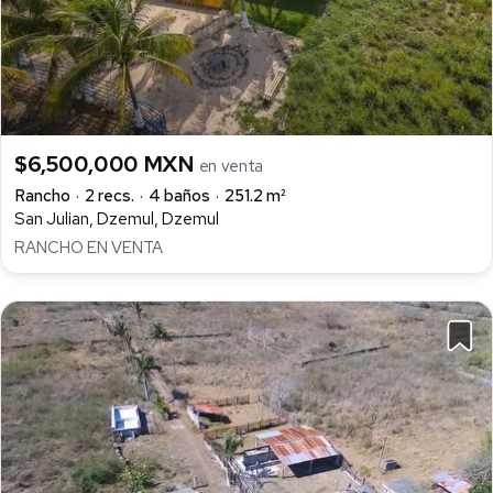
$6,500,000 MXN
en venta
Rancho
2 recs.
4 baños
251.2 m²
San Julian, Dzemul, Dzemul
RANCHO EN VENTA