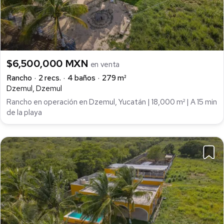
$6,500,000 MXN
en venta
Rancho
2 recs.
4 baños
279 m²
Dzemul, Dzemul
Rancho en operación en Dzemul, Yucatán | 18,000 m² | A 15 min
de la playa