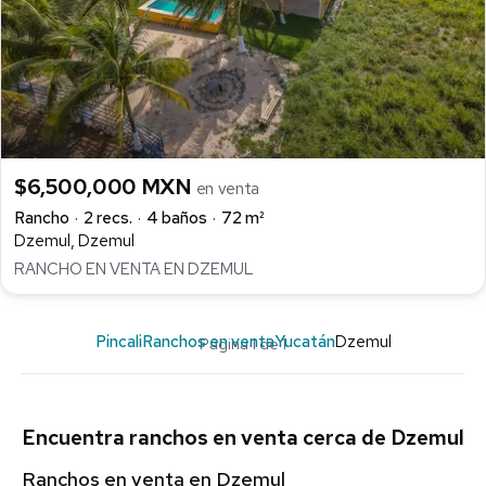
$6,500,000 MXN
en venta
Rancho
2 recs.
4 baños
72 m²
Dzemul, Dzemul
RANCHO EN VENTA EN DZEMUL
Pincali
Ranchos en venta
Yucatán
Dzemul
Página 1 de 1
Encuentra ranchos en venta cerca de Dzemul
Ranchos en venta en Dzemul