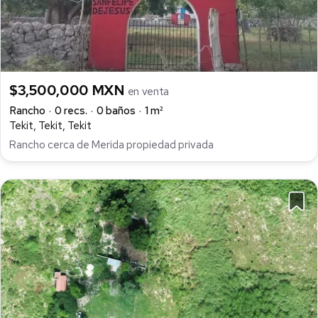
$3,500,000 MXN
en venta
Rancho
0 recs.
0 baños
1 m²
Tekit, Tekit, Tekit
Rancho cerca de Merida propiedad privada