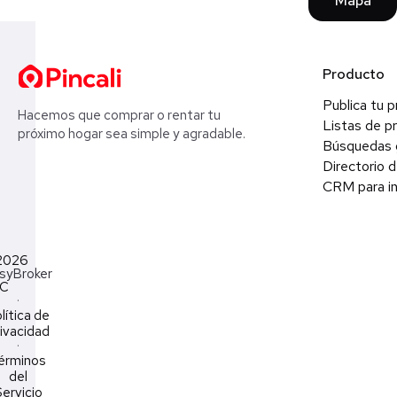
Mapa
Producto
Publica tu 
Hacemos que comprar o rentar tu
Listas de p
próximo hogar sea simple y agradable.
Búsquedas 
Directorio d
CRM para in
2026
syBroker
LC
·
lítica de
ivacidad
·
érminos
del
ervicio