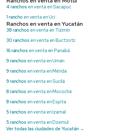
Ranchos en venta en Motul
4 ranchos
en venta en Sacapuc
1 rancho
en venta en Uci
Ranchos en venta en Yucatán
38 ranchos
en venta en Tizimín
30 ranchos
en venta en Buctzotz
16 ranchos
en venta en Panabá
9 ranchos
en venta en Umán
9 ranchos
en venta en Mérida
9 ranchos
en venta en Sucilá
8 ranchos
en venta en Mocochá
8 ranchos
en venta en Espita
5 ranchos
en venta en Izamal
5 ranchos
en venta en Dzemul
Ver todas las ciudades de Yucatán →