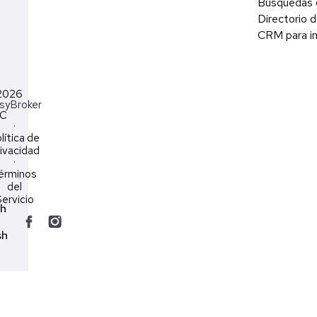
Búsquedas 
Directorio d
CRM para in
2026
syBroker
LC
·
lítica de
ivacidad
·
érminos
del
ervicio
ch
sh