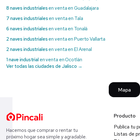
8 naves industriales
en venta en Guadalajara
7 naves industriales
en venta en Tala
6 naves industriales
en venta en Tonalá
2 naves industriales
en venta en Puerto Vallarta
2 naves industriales
en venta en El Arenal
1 nave industrial
en venta en Ocotlán
Ver todas las ciudades de Jalisco →
Mapa
Producto
Publica tu 
Hacemos que comprar o rentar tu
Listas de p
próximo hogar sea simple y agradable.