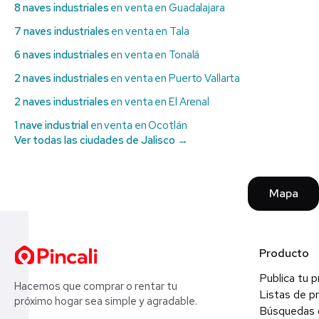
8 naves industriales
en venta en Guadalajara
7 naves industriales
en venta en Tala
6 naves industriales
en venta en Tonalá
2 naves industriales
en venta en Puerto Vallarta
2 naves industriales
en venta en El Arenal
1 nave industrial
en venta en Ocotlán
Ver todas las ciudades de Jalisco →
Mapa
Producto
Publica tu 
Hacemos que comprar o rentar tu
Listas de p
próximo hogar sea simple y agradable.
Búsquedas 