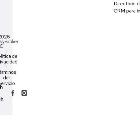
Directorio d
CRM para in
2026
syBroker
LC
·
lítica de
ivacidad
·
érminos
del
ervicio
ch
sh