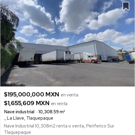
$195,000,000 MXN
en venta
$1,655,609 MXN
en renta
Nave industrial
10,308.59 m²
., La Llave, Tlaquepaque
Nave Industrial 10,308m2 renta o venta, Periferico Sur
Tlaquepaque