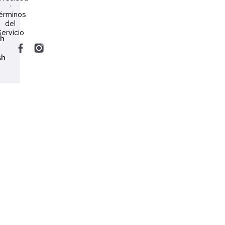
·
érminos
del
ervicio
ch
sh