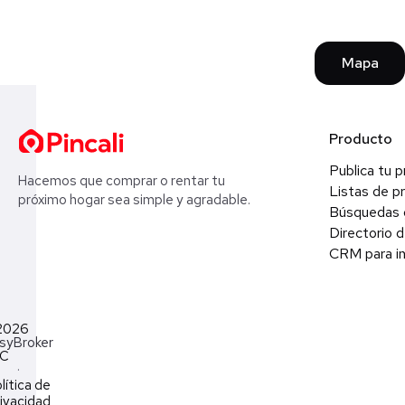
Mapa
Producto
Publica tu 
Hacemos que comprar o rentar tu
Listas de p
próximo hogar sea simple y agradable.
Búsquedas 
Directorio d
CRM para in
2026
syBroker
LC
·
lítica de
ivacidad