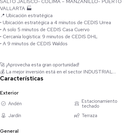
SALTO JALISCO- COLIMA – MANZANILLO- PUERTO
VALLARTA 🏭
📍 Ubicación estratégica
• Ubicación estratégica a 4 minutos de CEDIS Urrea
• A solo 5 minutos de CEDIS Casa Cuervo
• Cercanía logística: 9 minutos de CEDIS DHL
• A 9 minutos de CEDIS Waldos
🚀 ¡Aprovecha esta gran oportunidad!
💰 La mejor inversión está en el sector INDUSTRIAL
Características
✔️ Rendimientos de 7 a 10% anual
✔️ Alta plusvalía
OFERTAMOS
Exterior
• Venta Terrenos y Construimos a la medida
Estacionamiento
Andén
techado
• Bts
• Renta Bodegas
Jardín
Terraza
💰 Lote a solo $ el m², entregado con las siguientes
características:
General