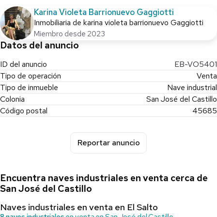
🔹 Bodegas listas en solo 6 meses
Karina Violeta Barrionuevo Gaggiotti
🔹 Pago en parciales de 30% a 40% y mensualidades flexibles
Inmobiliaria de karina violeta barrionuevo Gaggiotti
🏢 Especificaciones de Bodega (mejor precio del mercado en la
Miembro desde 2023
construccion) :, 🏗️ Es posible construir bodega a la medida de
Datos del anuncio
requerimiento por ejemplo
ID del anuncio
EB-VO5401
✅ 🏗️ Es posible construir bodega a la medida de requerimiento
Tipo de operación
Venta
por ejemplo
Tipo de inmueble
Nave industrial
✅ Bodegas nuevas de 11 m de altura o construcción a medida en
Colonia
San José del Castillo
6 meses
Código postal
45685
✅ Instalaciones ocultas y todos los servicios
✅ Diseño funcional acorde con las necesidades del mercado
✅ Seguridad 24/7 🔒
Reportar anuncio
✅ Acceso controlado 🚧
✒️ Certeza jurídica
✒️ Licencias y régimen listos para escriturar
Encuentra naves industriales en venta cerca de
San José del Castillo
Te contamos de nuestros parques:
Naves industriales en venta en El Salto
📩 ¡Contáctanos para más información!
8 naves industriales
en venta en San José del Castillo