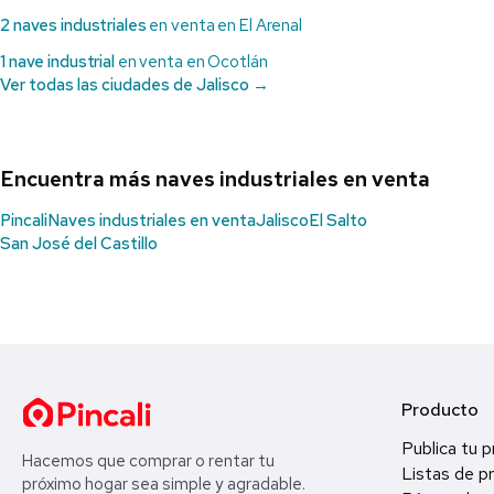
2 naves industriales
en venta en El Arenal
1 nave industrial
en venta en Ocotlán
Ver todas las ciudades de Jalisco →
Encuentra más naves industriales en venta
Pincali
Naves industriales en venta
Jalisco
El Salto
San José del Castillo
Producto
Publica tu 
Hacemos que comprar o rentar tu
Listas de p
próximo hogar sea simple y agradable.