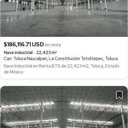
$186,116.71 USD
en renta
Nave industrial
22,423 m²
Carr. Toluca Naucalpan, La Constitución Totoltepec, Toluca
Nave Industrial en Renta BTS de 22,423 m2, Toluca, Estado
de México