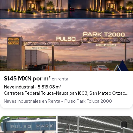
$145 MXN por m²
en renta
Nave industrial
5,819.08 m²
Carretera Federal Toluca–Naucalpan 1803, San Mateo Otzacatipan, Toluca
Naves Industriales en Renta – Pulso Park Toluca 2000