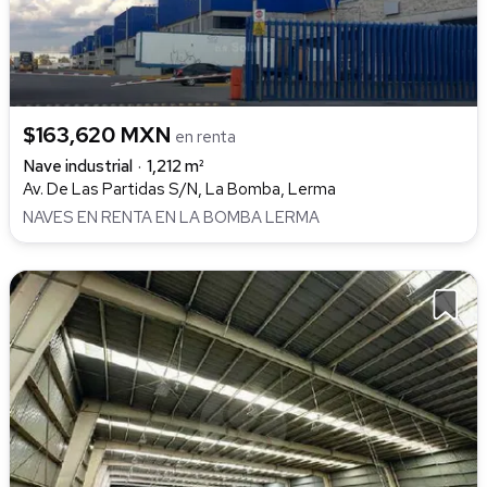
$163,620 MXN
en renta
Nave industrial
1,212 m²
Av. De Las Partidas S/N, La Bomba, Lerma
NAVES EN RENTA EN LA BOMBA LERMA