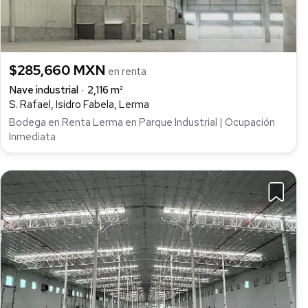
$285,660 MXN
en renta
Nave industrial
2,116 m²
S. Rafael, Isidro Fabela, Lerma
Bodega en Renta Lerma en Parque Industrial | Ocupación
Inmediata