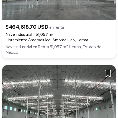
$464,618.70 USD
en renta
Nave industrial
51,057 m²
Libramiento Amomolulco, Amomolulco, Lerma
Nave Industrial en Renta 51,057 m2 Lerma, Estado de
México