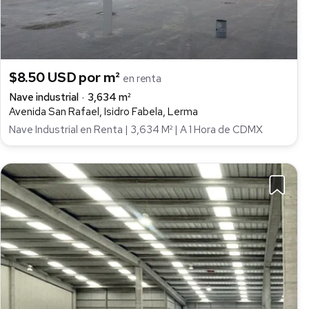
$8.50 USD por m²
en renta
Nave industrial
3,634 m²
Avenida San Rafael, Isidro Fabela, Lerma
Nave Industrial en Renta | 3,634 M² | A 1 Hora de CDMX