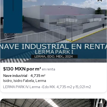
$130 MXN por m²
en renta
Nave industrial
4,735 m²
Isidro, Isidro Fabela, Lerma
LERMA PARK IV. Lerma -Edo MX. 4,735 m2 y 15,021 m2