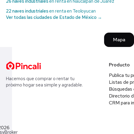
26 naves industriales
en renta en Naucalpan de Juárez
22 naves industriales
en renta en Teoloyucan
Ver todas las ciudades de Estado de México →
Mapa
Producto
Publica tu 
Hacemos que comprar o rentar tu
Listas de p
próximo hogar sea simple y agradable.
Búsquedas 
Directorio d
CRM para in
2026
syBroker