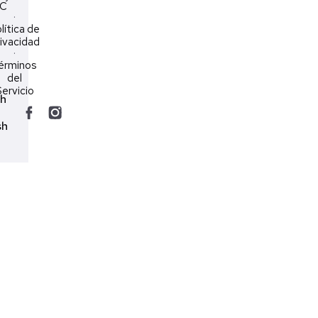
LC
·
lítica de
ivacidad
·
érminos
del
ervicio
ch
sh