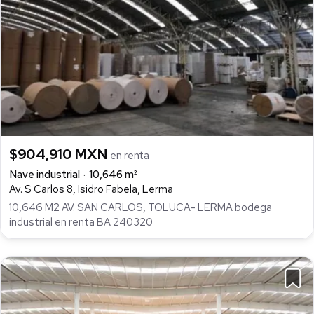
$904,910 MXN
en renta
Nave industrial
10,646 m²
Av. S Carlos 8, Isidro Fabela, Lerma
10,646 M2 AV. SAN CARLOS, TOLUCA- LERMA bodega
industrial en renta BA 240320