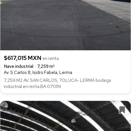
$617,015 MXN
en renta
Nave industrial
7,259 m²
Av. S Carlos 8, Isidro Fabela, Lerma
7,259 M2 AV. SAN CARLOS, TOLUCA- LERMA bodega
industrial en renta BA 070119