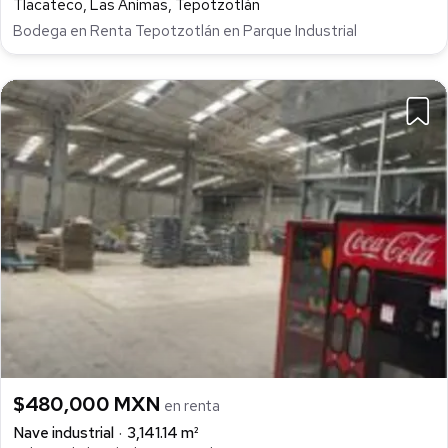
Tlacateco, Las Animas, Tepotzotlán
Bodega en Renta Tepotzotlán en Parque Industrial
$480,000 MXN
en renta
Nave industrial
3,141.14 m²