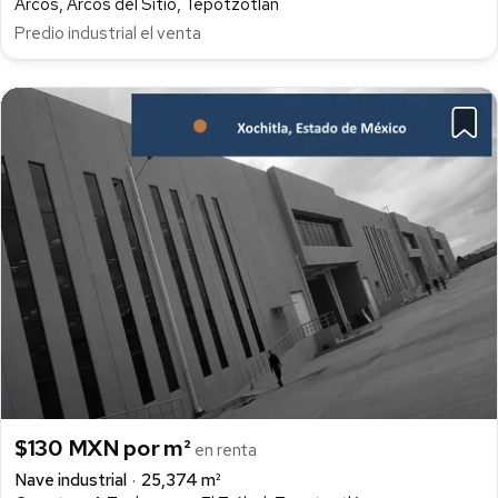
Arcos, Arcos del Sitio, Tepotzotlán
Predio industrial el venta
$130 MXN por m²
en renta
Nave industrial
25,374 m²