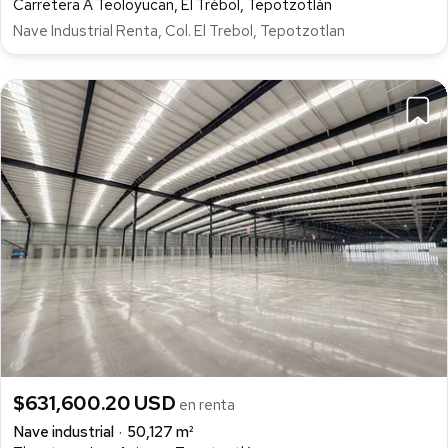
Carretera A Teoloyucan, El Trébol, Tepotzotlán
Nave Industrial Renta, Col. El Trebol, Tepotzotlan
$631,600.20 USD
en renta
Nave industrial
50,127 m²