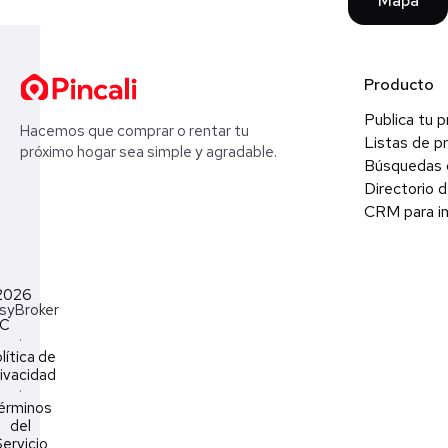
Mapa
Producto
Publica tu 
Hacemos que comprar o rentar tu
Listas de p
próximo hogar sea simple y agradable.
Búsquedas 
Directorio d
CRM para in
2026
syBroker
LC
·
lítica de
ivacidad
·
érminos
del
ervicio