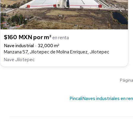
$160 MXN por m²
en renta
Nave industrial
32,000 m²
Manzana 57, Jilotepec de Molina Enríquez, Jilotepec
Nave Jilotepec
Página 
Pincali
Naves industriales en re