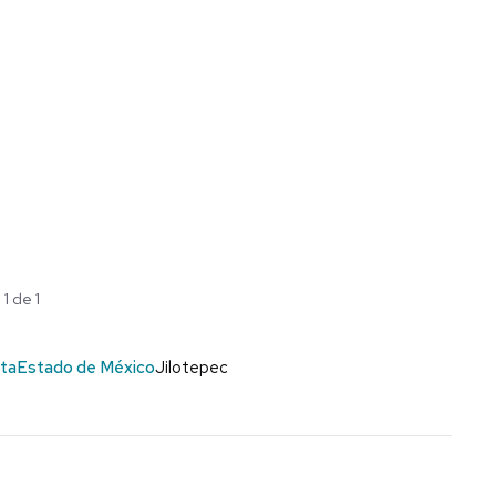
1 de 1
nta
Estado de México
Jilotepec