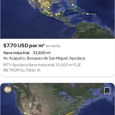
$7.70 USD por m²
en renta
Nave industrial
33,600 m²
Av. Acapulco, Bosques de San Miguel, Apodaca
MTY Apodaca Nave industrial 33,600 m² EJE
METROPOLITANO 41