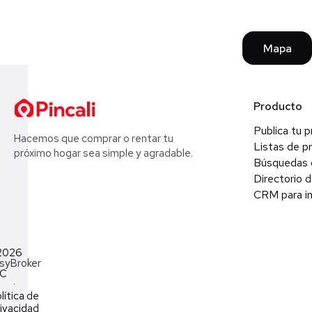
Mapa
Producto
Publica tu 
Hacemos que comprar o rentar tu
Listas de p
próximo hogar sea simple y agradable.
Búsquedas 
Directorio d
CRM para in
2026
syBroker
LC
·
lítica de
ivacidad