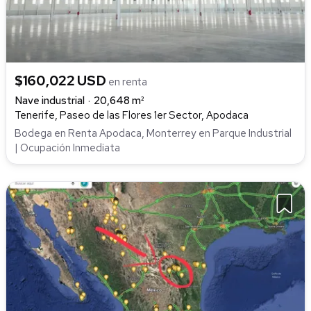
$160,022 USD
en renta
Nave industrial
20,648 m²
Tenerife, Paseo de las Flores 1er Sector, Apodaca
Bodega en Renta Apodaca, Monterrey en Parque Industrial
| Ocupación Inmediata