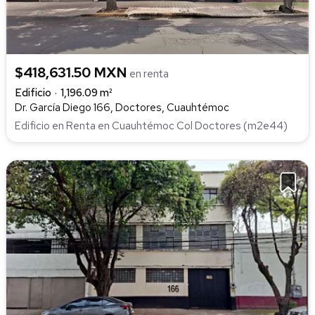
$418,631.50 MXN
en renta
Edificio
1,196.09 m²
Dr. García Diego 166, Doctores, Cuauhtémoc
Edificio en Renta en Cuauhtémoc Col Doctores (m2e44)