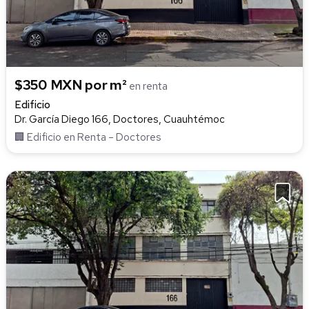
$350 MXN por m²
en renta
Edificio
Dr. García Diego 166, Doctores, Cuauhtémoc
🏢 Edificio en Renta – Doctores