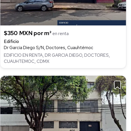
$350 MXN por m²
en renta
Edificio
Dr Garcia Diego S/N, Doctores, Cuauhtémoc
EDIFICIO EN RENTA, DR GARCIA DIEGO, DOCTORES,
CUAUHTEMOC, CDMX