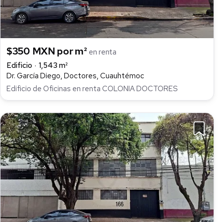
$350 MXN por m²
en renta
Edificio
1,543 m²
Dr. García Diego, Doctores, Cuauhtémoc
Edificio de Oficinas en renta COLONIA DOCTORES