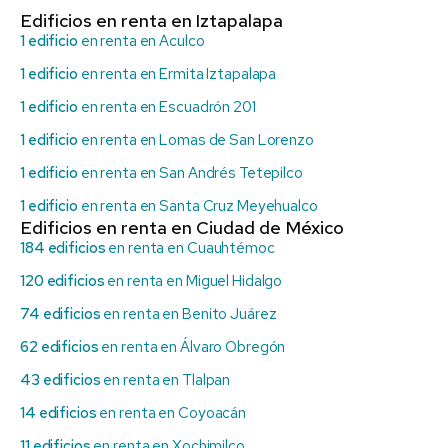
Edificios en renta en Iztapalapa
1 edificio
en renta en Aculco
1 edificio
en renta en Ermita Iztapalapa
1 edificio
en renta en Escuadrón 201
1 edificio
en renta en Lomas de San Lorenzo
1 edificio
en renta en San Andrés Tetepilco
1 edificio
en renta en Santa Cruz Meyehualco
Edificios en renta en Ciudad de México
184 edificios
en renta en Cuauhtémoc
120 edificios
en renta en Miguel Hidalgo
74 edificios
en renta en Benito Juárez
62 edificios
en renta en Álvaro Obregón
43 edificios
en renta en Tlalpan
14 edificios
en renta en Coyoacán
11 edificios
en renta en Xochimilco