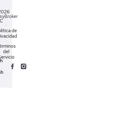
2026
syBroker
LC
·
lítica de
ivacidad
·
érminos
del
ervicio
ch
sh