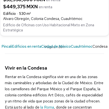
$449,375 MXN
en renta
Edificio
530 m²
Alvaro Obregón, Colonia Condesa, Cuauhtémoc
Edificio de Oficinas con Uso Habitacional Mixto en Zona
Estratégica
Pincali
Edificios en renta
Ciudad de México
Cuauhtémoc
Condesa
Página 1 de 1
Vivir en la Condesa
Rentar en la Condesa significa vivir en una de las zonas
más caminables y arboladas de la Ciudad de México. Entre
los camellones del Parque México y el Parque España, la
colonia combina edificios Art Déco, cafés de especialidad
y un ritmo de vida que pocas zonas de la ciudad ofrecen.
Está justo al lado de
la Roma
, donde se concentran