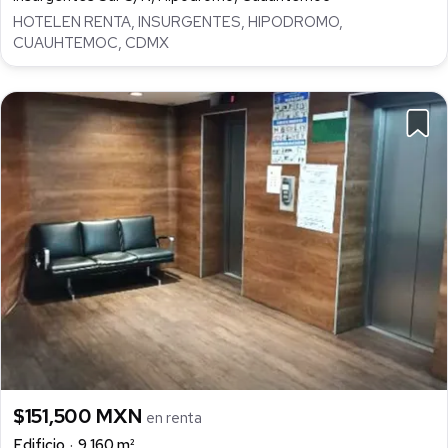
HOTELEN RENTA, INSURGENTES, HIPODROMO,
CUAUHTEMOC, CDMX
$151,500 MXN
en renta
Edificio
9,160 m²