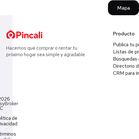
Mapa
Producto
Publica tu 
Hacemos que comprar o rentar tu
Listas de p
próximo hogar sea simple y agradable.
Búsquedas 
Directorio d
CRM para in
2026
syBroker
LC
·
lítica de
ivacidad
·
érminos