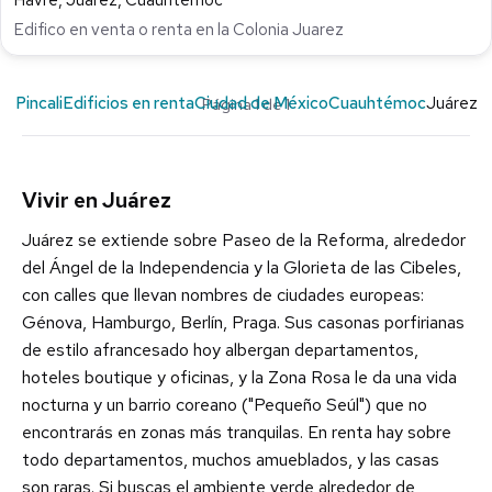
Havre, Juárez, Cuauhtémoc
Edifico en venta o renta en la Colonia Juarez
Pincali
Edificios en renta
Ciudad de México
Cuauhtémoc
Juárez
Página 1 de 1
Vivir en Juárez
Juárez se extiende sobre Paseo de la Reforma, alrededor
del Ángel de la Independencia y la Glorieta de las Cibeles,
con calles que llevan nombres de ciudades europeas:
Génova, Hamburgo, Berlín, Praga. Sus casonas porfirianas
de estilo afrancesado hoy albergan departamentos,
hoteles boutique y oficinas, y la Zona Rosa le da una vida
nocturna y un barrio coreano ("Pequeño Seúl") que no
encontrarás en zonas más tranquilas. En renta hay sobre
todo departamentos, muchos amueblados, y las casas
son raras. Si buscas el ambiente verde alrededor de