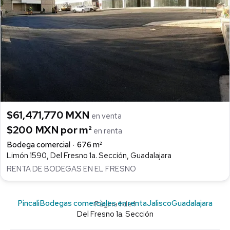
$61,471,770 MXN
en venta
$200 MXN por m²
en renta
Bodega comercial
676 m²
Limón 1590, Del Fresno 1a. Sección, Guadalajara
RENTA DE BODEGAS EN EL FRESNO
Pincali
Bodegas comerciales en renta
Jalisco
Guadalajara
Página 1 de 1
Del Fresno 1a. Sección