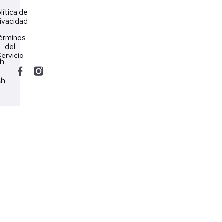
·
lítica de
ivacidad
·
érminos
del
ervicio
ch
sh