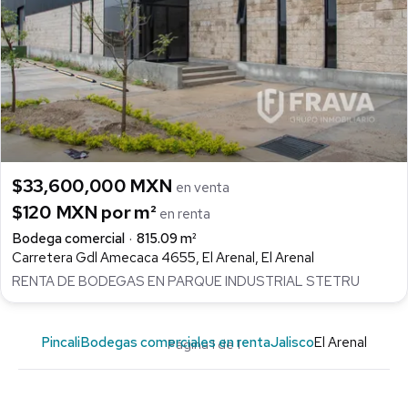
$33,600,000 MXN
en venta
$120 MXN por m²
en renta
Bodega comercial
815.09 m²
Carretera Gdl Amecaca 4655, El Arenal, El Arenal
RENTA DE BODEGAS EN PARQUE INDUSTRIAL STETRU
Pincali
Bodegas comerciales en renta
Jalisco
El Arenal
Página 1 de 1