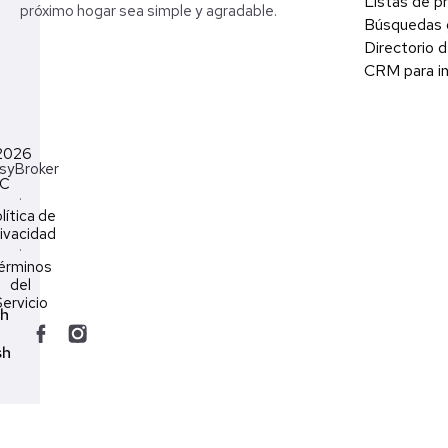
Listas de p
próximo hogar sea simple y agradable.
Búsquedas 
Directorio d
CRM para in
2026
syBroker
LC
·
lítica de
ivacidad
·
érminos
del
ervicio
ch
sh