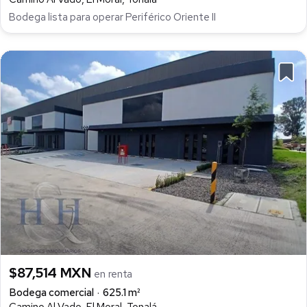
Bodega lista para operar Periférico Oriente II
$87,514 MXN
en renta
Bodega comercial
625.1 m²
Camino Al Vado, El Moral, Tonalá