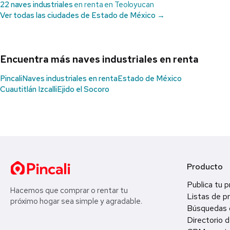
22 naves industriales
en renta en Teoloyucan
Ver todas las ciudades de Estado de México →
Encuentra más naves industriales en renta
Pincali
Naves industriales en renta
Estado de México
Cuautitlán Izcalli
Ejido el Socoro
Producto
Publica tu 
Hacemos que comprar o rentar tu
Listas de p
próximo hogar sea simple y agradable.
Búsquedas 
Directorio d