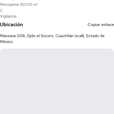
Mezzanine 903.10 m²
C.
Vigilancia
11.90 m²
Ubicación
Copiar enlace
Manzana 008, Ejido el Socoro, Cuautitlán Izcalli, Estado de
México