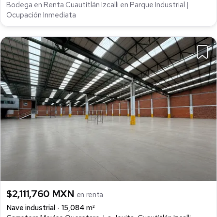
Bodega en Renta Cuautitlán Izcalli en Parque Industrial |
Ocupación Inmediata
$2,111,760 MXN
en renta
Nave industrial
15,084 m²