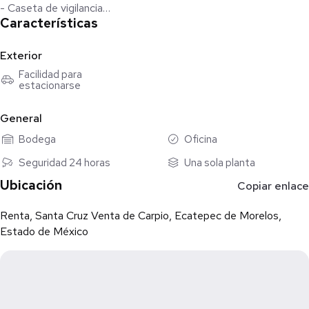
- Caseta de vigilancia
Características
- Parque Industrial
- Sanitarios
Exterior
Precio $96,000 más IVA
Facilidad para
estacionarse
𝐋𝐨𝐬 𝐩𝐫𝐞𝐜𝐢𝐨𝐬 𝐲 𝐦𝐞𝐝𝐢𝐝𝐚𝐬 𝐩𝐮𝐞𝐝𝐞𝐧 𝐬𝐞𝐫 𝐦𝐨𝐝𝐢𝐟𝐢𝐜𝐚𝐝𝐨𝐬 𝐬𝐢𝐧 𝐩𝐫𝐞𝐯𝐢𝐨 𝐚𝐯𝐢𝐬𝐨
General
CONTACTO
Bodega
Oficina
5535557891
Seguridad 24 horas
Una sola planta
Ubicación
Copiar enlace
Renta, Santa Cruz Venta de Carpio, Ecatepec de Morelos,
Estado de México