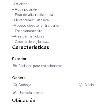
-Oficinas
- Agua potable
- Piso de alta resistencia
-Electricidad: Trifásica
-Acceso directo: entra tráiler
- Estacionamiento
-Área de maniobras
- Caseta de vigilancia
Características
- Parque Industrial
- Sanitarios
Exterior
Precio $192,000 más IVA
Facilidad para estacionarse
𝐋𝐨𝐬 𝐩𝐫𝐞𝐜𝐢𝐨𝐬 𝐲 𝐦𝐞𝐝𝐢𝐝𝐚𝐬 𝐩𝐮𝐞𝐝𝐞𝐧 𝐬𝐞𝐫 𝐦𝐨𝐝𝐢𝐟𝐢𝐜𝐚𝐝𝐨𝐬 𝐬𝐢𝐧 𝐩𝐫𝐞𝐯𝐢𝐨 𝐚
General
CONTACTO
Bodega
Oficina
5535557891
Una sola planta
Ubicación