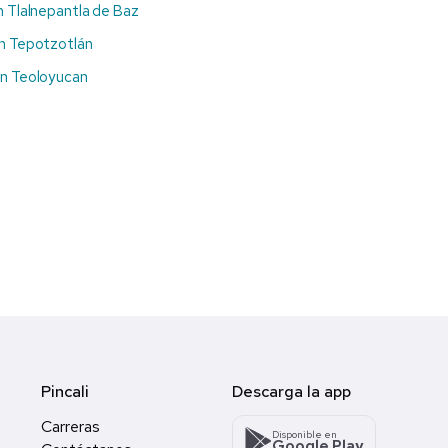
n Tlalnepantla de Baz
n Tepotzotlán
en Teoloyucan
Pincali
Descarga la app
Carreras
Disponible en
Google Play