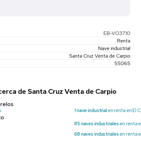
EB-VO3710
Renta
Nave industrial
Santa Cruz Venta de Carpio
55065
 cerca de Santa Cruz Venta de Carpio
relos
o
1 nave industrial
en renta en El 
co
85 naves industriales
en renta e
68 naves industriales
en renta e