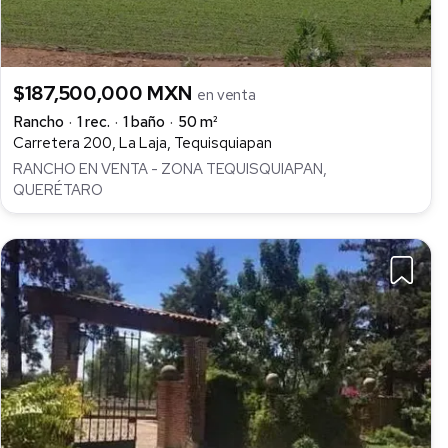
$187,500,000 MXN
en venta
Rancho
1 rec.
1 baño
50 m²
Carretera 200, La Laja, Tequisquiapan
RANCHO EN VENTA - ZONA TEQUISQUIAPAN,
QUERÉTARO