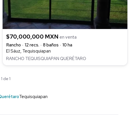
$70,000,000 MXN
en venta
Rancho
12 recs.
8 baños
10 ha
El Sáuz, Tequisquiapan
RANCHO TEQUISQUIAPAN QUERÉTARO
1 de 1
Querétaro
Tequisquiapan