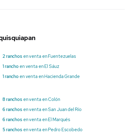
quisquiapan
2 ranchos
en venta en Fuentezuelas
1 rancho
en venta en El Sáuz
1 rancho
en venta en Hacienda Grande
8 ranchos
en venta en Colón
6 ranchos
en venta en San Juan del Río
6 ranchos
en venta en El Marqués
5 ranchos
en venta en Pedro Escobedo