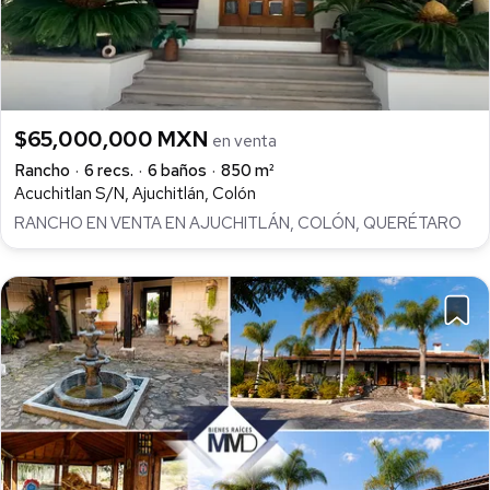
$65,000,000 MXN
en venta
Rancho
6 recs.
6 baños
850 m²
Acuchitlan S/N, Ajuchitlán, Colón
RANCHO EN VENTA EN AJUCHITLÁN, COLÓN, QUERÉTARO