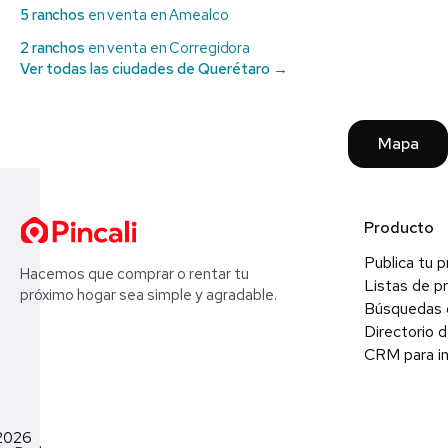
5 ranchos
en venta en Amealco
2 ranchos
en venta en Corregidora
Ver todas las ciudades de Querétaro →
Mapa
Producto
Publica tu 
Hacemos que comprar o rentar tu
Listas de p
próximo hogar sea simple y agradable.
Búsquedas 
Directorio d
CRM para in
2026