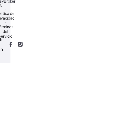
syBroker
LC
·
lítica de
ivacidad
·
érminos
del
ervicio
ch
sh