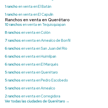
1 rancho
en venta en El Batán
1 rancho
en venta en El Capulín
Ranchos en venta en Querétaro
10 ranchos
en venta en Tequisquiapan
8 ranchos
en venta en Colón
7 ranchos
en venta en Amealco de Bonfil
6 ranchos
en venta en San Juan del Río
6 ranchos
en venta en Huimilpan
6 ranchos
en venta en El Marqués
5 ranchos
en venta en Querétaro
5 ranchos
en venta en Pedro Escobedo
5 ranchos
en venta en Amealco
2 ranchos
en venta en Corregidora
Ver todas las ciudades de Querétaro →