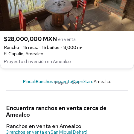
$28,000,000 MXN
en venta
Rancho
15 recs.
15 baños
8,000 m²
El Capulín, Amealco
Proyecto d inversión en Amealco
Pincali
Ranchos en venta
Querétaro
Amealco
Página 1 de 1
Encuentra ranchos en venta cerca de
Amealco
Ranchos en venta en Amealco
3 ranchos
en venta en San Miguel Dehetí