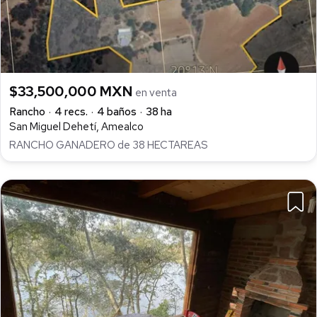
$33,500,000 MXN
en venta
Rancho
4 recs.
4 baños
38 ha
San Miguel Dehetí, Amealco
RANCHO GANADERO de 38 HECTAREAS