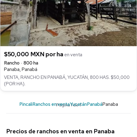
$50,000 MXN por ha
en venta
Rancho
800 ha
Panaba, Panabá
VENTA, RANCHO EN PANABÁ, YUCATÁN, 800 HAS. $50,000
(POR HA).
Pincali
Ranchos en venta
Yucatán
Panabá
Panaba
Página 1 de 1
Precios de ranchos en venta en Panaba