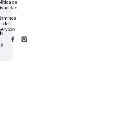
lítica de
ivacidad
·
érminos
del
ervicio
ch
sh