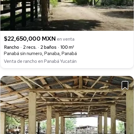
$22,650,000 MXN
en venta
Rancho
2 recs.
2 baños
100 m²
Panabá sin numero, Panaba, Panabá
Venta de rancho en Panabá Yucatán