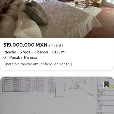
$19,000,000 MXN
en venta
Rancho
5 recs.
8 baños
1,835 m²
0 1, Panaba, Panabá
| Increíble rancho amueblado, en venta. |