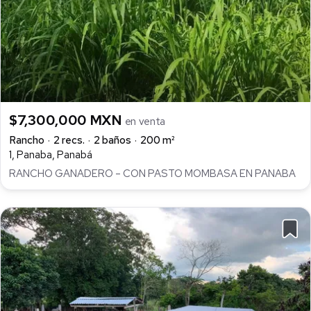
$7,300,000 MXN
en venta
Rancho
2 recs.
2 baños
200 m²
1, Panaba, Panabá
RANCHO GANADERO – CON PASTO MOMBASA EN PANABA