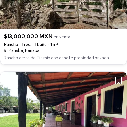
$13,000,000 MXN
en venta
Rancho
1 rec.
1 baño
1 m²
9, Panaba, Panabá
Rancho cerca de Tizimín con cenote propiedad privada