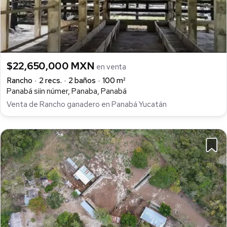
$22,650,000 MXN
en venta
Rancho
2 recs.
2 baños
100 m²
Panabá siin númer, Panaba, Panabá
Venta de Rancho ganadero en Panabá Yucatán