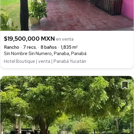
$19,500,000 MXN
en venta
Rancho
7 recs.
8 baños
1,835 m²
Sin Nombre Sin Numero, Panaba, Panabá
Hotel Boutique | venta | Panabá Yucatán