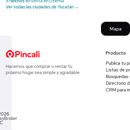
5 ranchos
en venta en Dzemul
Ver todas las ciudades de Yucatán →
Mapa
Producto
Publica tu 
Hacemos que comprar o rentar tu
Listas de p
próximo hogar sea simple y agradable.
Búsquedas 
Directorio d
CRM para in
2026
syBroker
LC
·