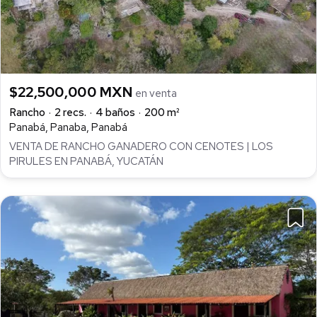
$22,500,000 MXN
en venta
Rancho
2 recs.
4 baños
200 m²
Panabá, Panaba, Panabá
VENTA DE RANCHO GANADERO CON CENOTES | LOS
PIRULES EN PANABÁ, YUCATÁN