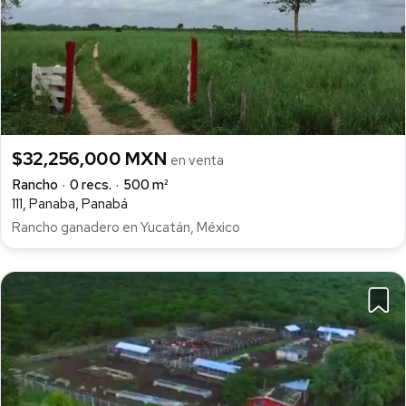
$32,256,000 MXN
en venta
Rancho
0 recs.
500 m²
111, Panaba, Panabá
Rancho ganadero en Yucatán, México