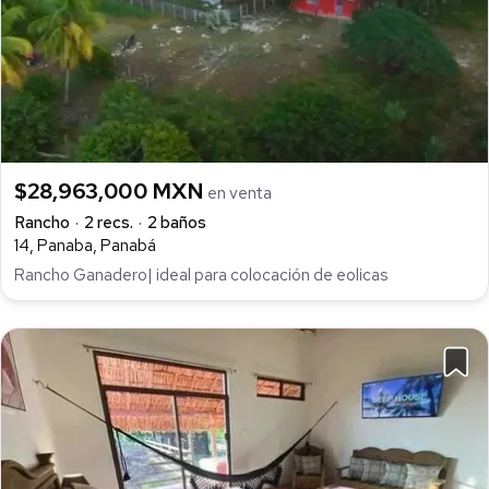
$28,963,000 MXN
en venta
Rancho
2 recs.
2 baños
14, Panaba, Panabá
Rancho Ganadero| ideal para colocación de eolicas