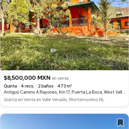
$8,500,000 MXN
en venta
Quinta
4 recs.
2 baños
473 m²
Antiguo Camino A Rayones, Km 17, Puerta La Boca, West Valle Venado, Montemorelos
Quinta en Venta en Valle Venado, Montemorelos NL