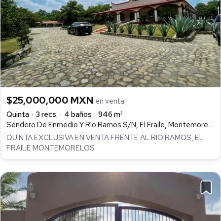
$25,000,000 MXN
en venta
Quinta
3 recs.
4 baños
946 m²
Sendero De Enmedio Y Rìo Ramos S/N, El Fraile, Montemorelos
QUINTA EXCLUSIVA EN VENTA FRENTE AL RIO RAMOS, EL
FRAILE MONTEMORELOS