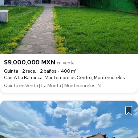
$9,000,000 MXN
en venta
Quinta
2 recs.
2 baños
400 m²
Carr A La Barranca, Montemorelos Centro, Montemorelos
Quinta en Venta | La Morita | Montemorelos, N.L.