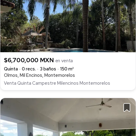
$6,700,000 MXN
en venta
Quinta
0 recs.
3 baños
150 m²
Olmos, Mil Encinos, Montemorelos
Venta Quinta Campestre Milencinos Montemorelos