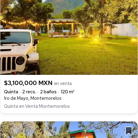
$3,100,000 MXN
en venta
Quinta
2 recs.
2 baños
120 m²
1ro de Mayo, Montemorelos
Quinta en Venta Montemorelos