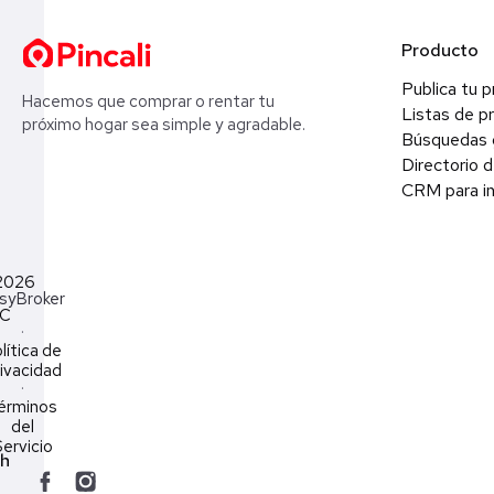
Producto
Publica tu 
Hacemos que comprar o rentar tu
Listas de p
próximo hogar sea simple y agradable.
Búsquedas 
Directorio d
CRM para in
2026
syBroker
LC
·
lítica de
ivacidad
·
érminos
del
ervicio
ch