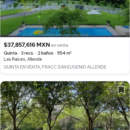
$37,857,616 MXN
en venta
Quinta
3 recs.
2 baños
954 m²
Las Raíces, Allende
QUINTA EN VENTA, FRACC SAN EUGENIO ALLENDE