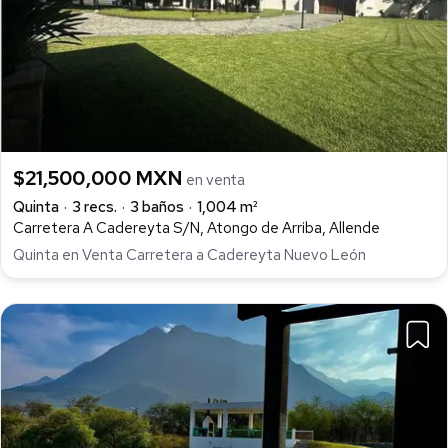
$21,500,000 MXN
en venta
Quinta
3 recs.
3 baños
1,004 m²
Carretera A Cadereyta S/N, Atongo de Arriba, Allende
Quinta en Venta Carretera a Cadereyta Nuevo León