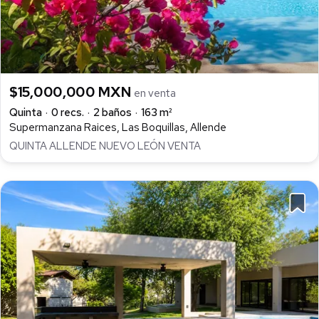
$15,000,000 MXN
en venta
Quinta
0 recs.
2 baños
163 m²
Supermanzana Raices, Las Boquillas, Allende
QUINTA ALLENDE NUEVO LEÓN VENTA