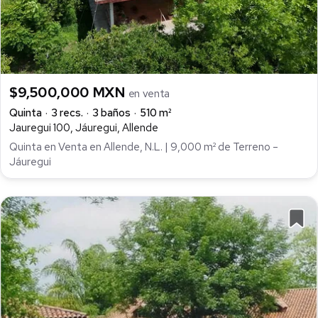
$9,500,000 MXN
en venta
Quinta
3 recs.
3 baños
510 m²
Jauregui 100, Jáuregui, Allende
Quinta en Venta en Allende, N.L. | 9,000 m² de Terreno –
Jáuregui