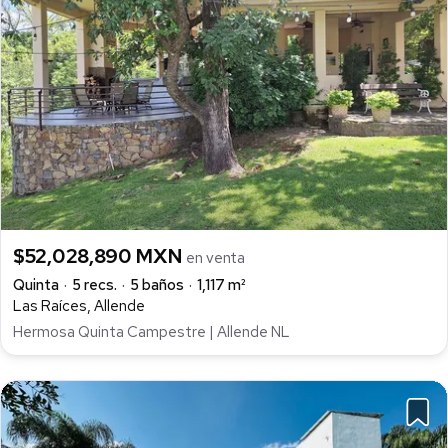
$52,028,890 MXN
en venta
Quinta
5 recs.
5 baños
1,117 m²
Las Raíces, Allende
Hermosa Quinta Campestre | Allende NL