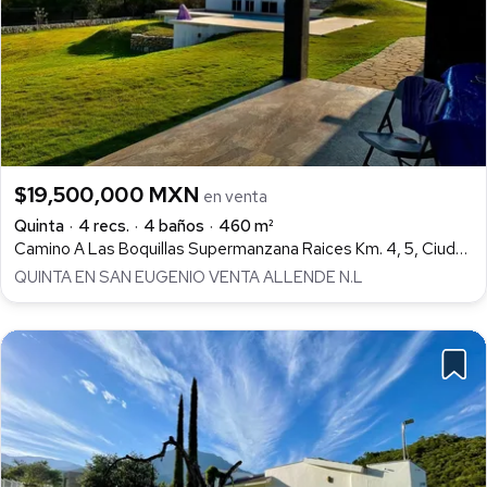
$19,500,000 MXN
en venta
Quinta
4 recs.
4 baños
460 m²
Camino A Las Boquillas Supermanzana Raices Km. 4, 5, Ciudad Allende, Allende
QUINTA EN SAN EUGENIO VENTA ALLENDE N.L