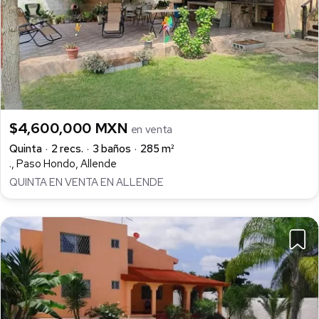
$4,600,000 MXN
en venta
Quinta
2 recs.
3 baños
285 m²
., Paso Hondo, Allende
QUINTA EN VENTA EN ALLENDE