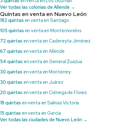
3 quintas
en venta en Los Guzmán
Ver todas las colonias de Allende →
Quintas en venta en Nuevo León
182 quintas
en venta en Santiago
105 quintas
en venta en Montemorelos
72 quintas
en venta en Cadereyta Jiménez
67 quintas
en venta en Allende
54 quintas
en venta en General Zuazua
30 quintas
en venta en Monterrey
30 quintas
en venta en Juárez
20 quintas
en venta en Ciénega de Flores
18 quintas
en venta en Salinas Victoria
15 quintas
en venta en García
Ver todas las ciudades de Nuevo León →