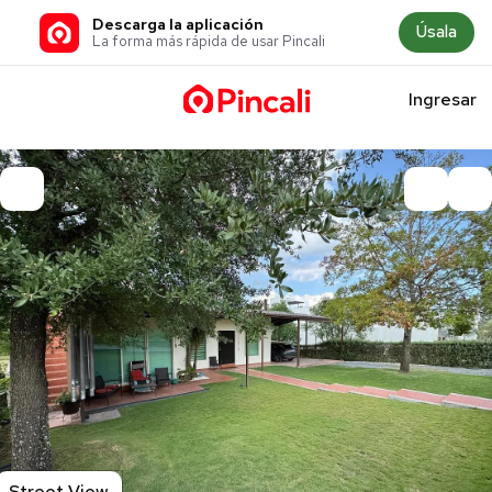
Descarga la aplicación
Úsala
La forma más rápida de usar Pincali
Ingresar
Street View