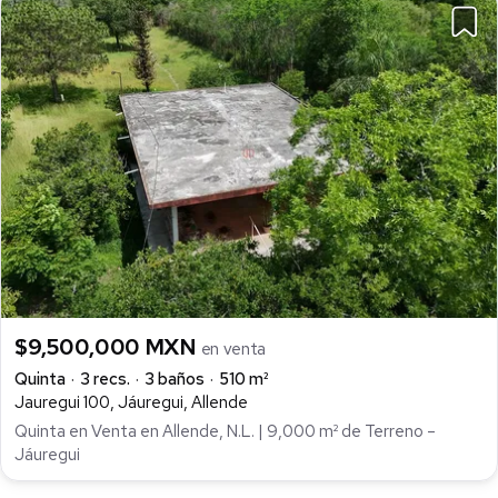
$9,500,000 MXN
en venta
Quinta
3 recs.
3 baños
510 m²
Jauregui 100, Jáuregui, Allende
Quinta en Venta en Allende, N.L. | 9,000 m² de Terreno –
Jáuregui