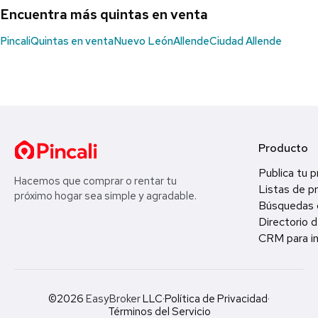
Encuentra más quintas en venta
Pincali
Quintas en venta
Nuevo León
Allende
Ciudad Allende
Producto
Publica tu 
Hacemos que comprar o rentar tu
Listas de p
próximo hogar sea simple y agradable.
Búsquedas 
Directorio d
CRM para in
©2026
EasyBroker
LLC
·
Política de Privacidad
·
Términos del Servicio