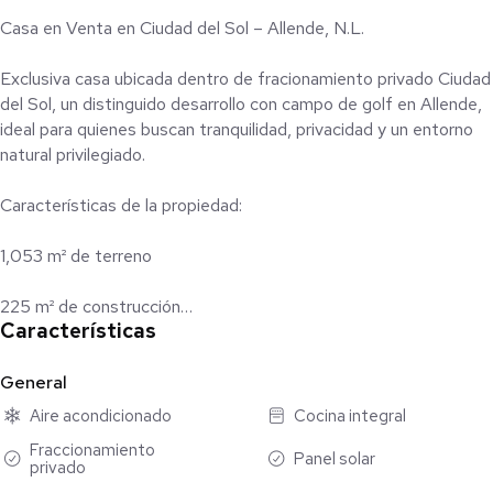
Casa en Venta en Ciudad del Sol – Allende, N.L.
Exclusiva casa ubicada dentro de fracionamiento privado Ciudad
del Sol, un distinguido desarrollo con campo de golf en Allende,
ideal para quienes buscan tranquilidad, privacidad y un entorno
natural privilegiado.
Características de la propiedad:
1,053 m² de terreno
225 m² de construcción
Características
2 recámaras
General
2 baños completos
Aire acondicionado
Cocina integral
Fraccionamiento
2 medios baños
Panel solar
privado