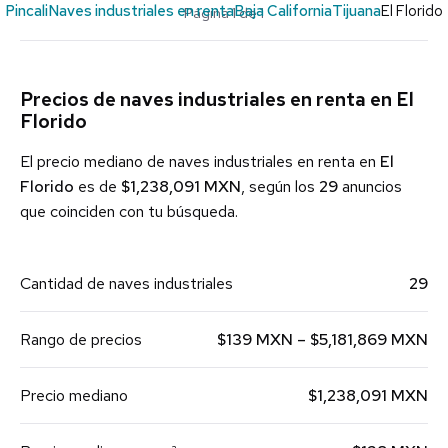
Pincali
Naves industriales en renta
Baja California
Tijuana
El Florido
Página 1 de 1
Precios de naves industriales en renta en El
Florido
El precio mediano de naves industriales en renta en
El
Florido
es de
$1,238,091 MXN
, según los
29
anuncios
que coinciden con tu búsqueda.
Cantidad de naves industriales
29
Rango de precios
$139 MXN – $5,181,869 MXN
Precio mediano
$1,238,091 MXN